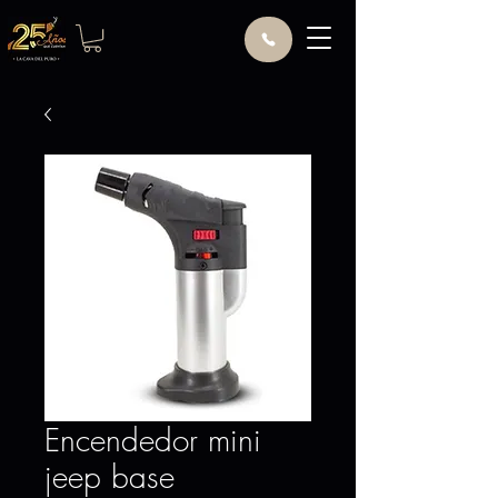
Encendedor mini
jeep base